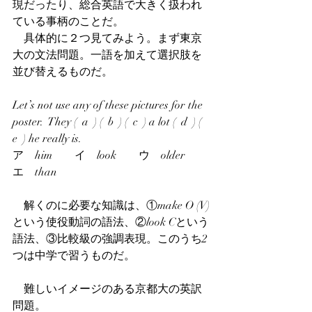
現だったり、総合英語で大きく扱われ
ている事柄のことだ。
　具体的に２つ見てみよう。まず東京
大の文法問題。一語を加えて選択肢を
並び替えるものだ。
Let’s not use any of these pictures for the 
poster.  They (  a  ) (  b  ) (  c  ) a lot (  d  ) (  
e  ) he really is.
ア　him　　イ　look　　ウ　older　　
エ　than
　解くのに必要な知識は、①make O (V)
という使役動詞の語法、②look Cという
語法、③比較級の強調表現。このうち2
つは中学で習うものだ。
　難しいイメージのある京都大の英訳
問題。