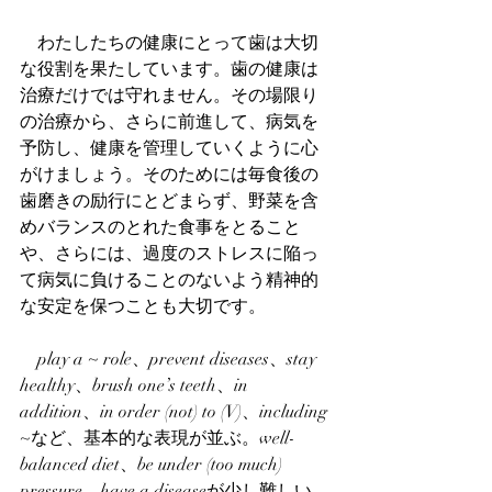
　わたしたちの健康にとって歯は大切
な役割を果たしています。歯の健康は
治療だけでは守れません。その場限り
の治療から、さらに前進して、病気を
予防し、健康を管理していくように心
がけましょう。そのためには毎食後の
歯磨きの励行にとどまらず、野菜を含
めバランスのとれた食事をとること
や、さらには、過度のストレスに陥っ
て病気に負けることのないよう精神的
な安定を保つことも大切です。
　play a ~ role、prevent diseases、stay 
healthy、brush one’s teeth、in 
addition、in order (not) to (V)、including 
~など、基本的な表現が並ぶ。well-
balanced diet、be under (too much) 
pressure、have a diseaseが少し難しい