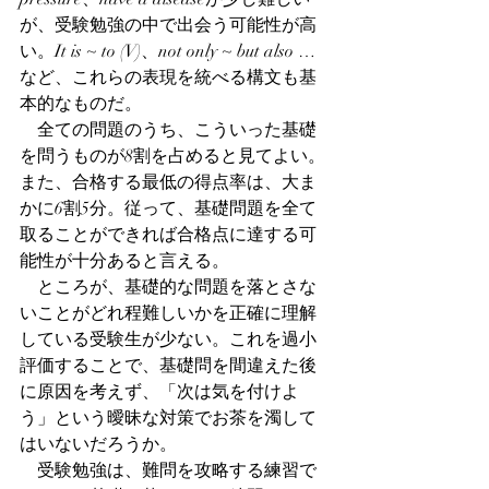
が、受験勉強の中で出会う可能性が高
い。It is ~ to (V)、not only ~ but also …
など、これらの表現を統べる構文も基
本的なものだ。
　全ての問題のうち、こういった基礎
を問うものが8割を占めると見てよい。
また、合格する最低の得点率は、大ま
かに6割5分。従って、基礎問題を全て
取ることができれば合格点に達する可
能性が十分あると言える。
　ところが、基礎的な問題を落とさな
いことがどれ程難しいかを正確に理解
している受験生が少ない。これを過小
評価することで、基礎問を間違えた後
に原因を考えず、「次は気を付けよ
う」という曖昧な対策でお茶を濁して
はいないだろうか。
　受験勉強は、難問を攻略する練習で