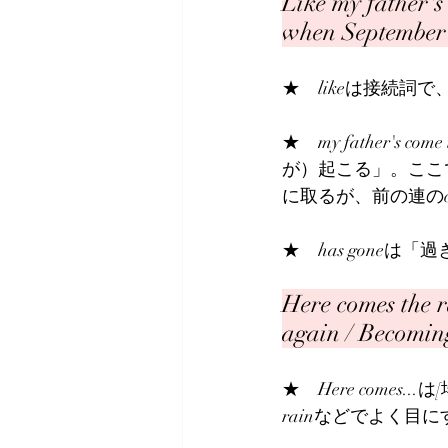
Like my father's
when September
★　likeは接続詞で
★　my father's com
が）起こる」。ここ
に取るが、前の連のco
★　has goneは「
Here comes the r
again / Becomin
★　Here comes..
rainなどでよく目