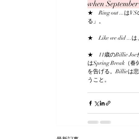
when September
★　Ring out ...
る」。
★　Like we did ...
★　11歳のBill
はSpring Brea
を告げる。Billi
うこと。