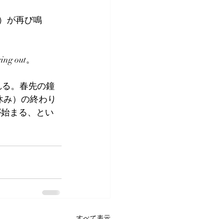
ャイム）が再び鳴
ing out。
われる。春先の鐘
（夏休み）の終わり
が始まる、とい
すべて表示