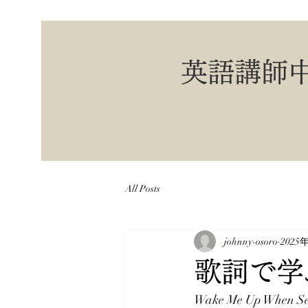
英語講師
All Posts
johnny-osoro
2025
歌詞で学
Wake Me Up When Se