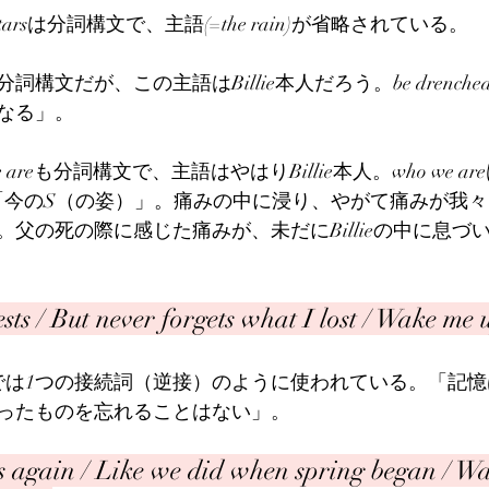
 the starsは分詞構文で、主語(=the rain)が省略されている。
.も分詞構文だが、この主語はBillie本人だろう。be drenched in
なる」。
o we areも分詞構文で、主語はやはりBillie本人。who we 
isは「今のS（の姿）」。痛みの中に浸り、やがて痛みが我
父の死の際に感じた痛みが、未だにBillieの中に息づ
ts / But never forgets what I lost / Wake me
ここでは1つの接続詞（逆接）のように使われている。「記
ったものを忘れることはない」。
ls again / Like we did when spring began / W