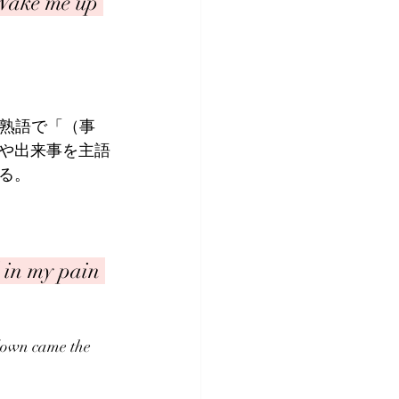
 Wake me up 
 passは熟語で「（事
や出来事を主語
れる。
 in my pain 
came the 