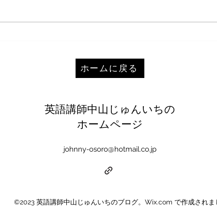
入試
「英語嫌い」が発生するメカ
ニズムと、その治し方
ホームに戻る
英語講師中山じゅんいちの
ホームページ
johnny-osoro@hotmail.co.jp
©2023 英語講師中山じゅんいちのブログ。Wix.com で作成され