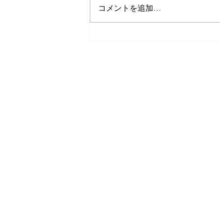
コメントを追加…
小説で学ぶ！セリフで覚える
英語表現⑦