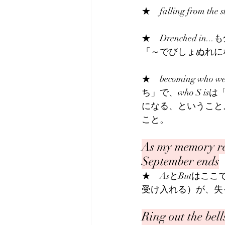
★　falling from
★　Drenched in..
「～でびしょぬれに
★　becoming wh
ち」で、who S 
になる、ということ。
こと。
As my memory res
September ends
★　AsとButは
受け入れる）が、失
Ring out the bel