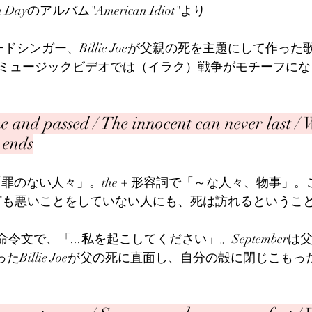
Green Dayのアルバム"American Idiot"より
のリードシンガー、Billie Joeが父親の死を主題にして作っ
ミュージックビデオでは（イラク）戦争がモチーフにな
 and passed / The innocent can never last / 
 ends
ntは「罪のない人々」。the + 形容詞で「～な人々、物事」。ここ
。何も悪いことをしていない人にも、死は訪れるというこ
...は命令文で、「...私を起こしてください」。September
ったBillie Joeが父の死に直面し、自分の殻に閉じこも