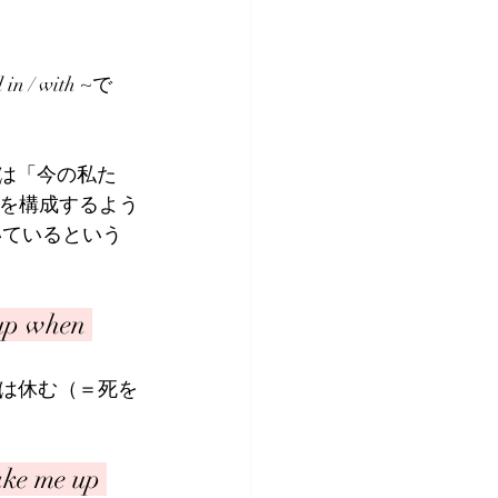
 / with ~で
areは「今の私た
々を構成するよう
いているという
 up when 
憶は休む（＝死を
ake me up 