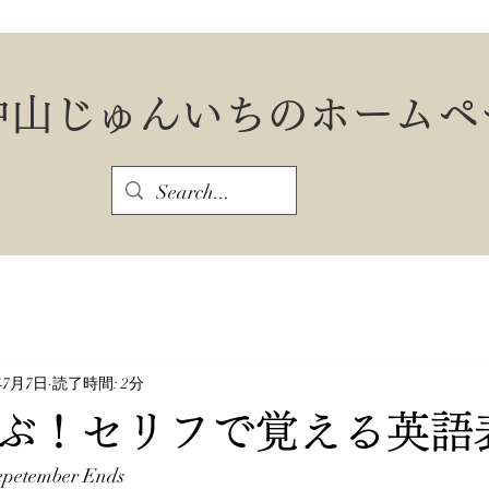
中山じゅんいちのホームペ
年7月7日
読了時間: 2分
ぶ！セリフで覚える英語
petember Ends