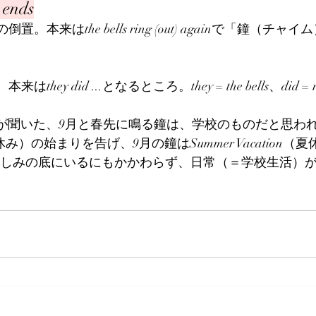
 ends
はVSの倒置。本来はthe bells ring (out) againで「鐘（チ
は、本来はthey did ...となるところ。they = the bells、did = r
ie Joeが聞いた、9月と春先に鳴る鐘は、学校のものだと思
k（春休み）の始まりを告げ、9月の鐘はSummer Vacation
eは悲しみの底にいるにもかかわらず、日常（＝学校生活）