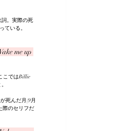
た歌詞。実際の死
っている。
Wake me up 
ではBillie 
と。
は父が死んだ月(9月
った際のセリフだ