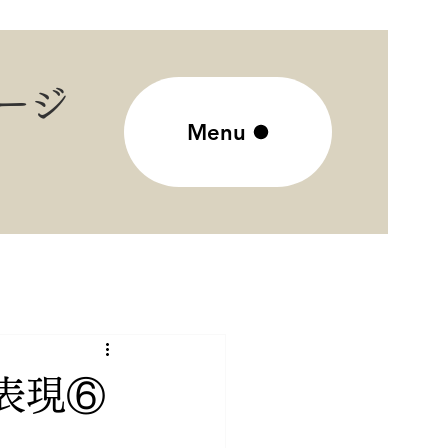
ージ
Menu
表現⑥