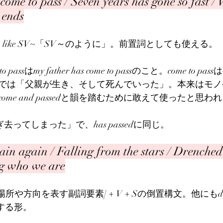
 come to pass / Seven years has gone so fast /
 ends
、like SV~「SV～のように」。前置詞としても使える。
e to passはmy father has come to passのこと。come to
では「父親が生き、そして死んでいった」。本来はモノ
me and passedと韻を踏むために敢えて使ったと思わ
過ぎ去ってしまった」で、has passedに同じ。
ain again / Falling from the stars / Drenched
g who we are
.は[場所や方向を表す副詞要素] + V + Sの倒置構文。他にもdown 
にする形。