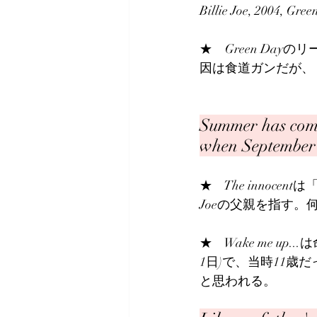
Billie Joe, 2004, 
★　Green Day
因は食道ガンだが、
Summer has come
when September
★　The innoce
Joeの父親を指す
★　Wake me up
1日)で、当時11歳だ
と思われる。