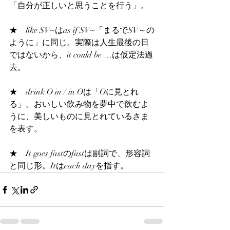
「自分が正しいと思うことを行う」。
★    like SV~はas if SV~「まるでSV～の
ように」に同じ。実際は人生最後の日
ではないから、it could be …は仮定法過
去。
★    drink O in / in Oは「Oに見とれ
る」。おいしい飲み物を夢中で飲むよ
うに、美しいものに見とれているさま
を表す。
★    It goes fastのfastは副詞で、形容詞
と同じ形。Itはeach dayを指す。