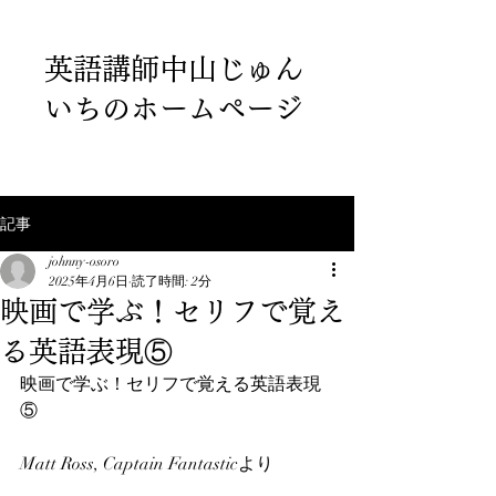
英語講師中山じゅん
いちのホームページ
記事
johnny-osoro
2025年4月6日
読了時間: 2分
映画で学ぶ！セリフで覚え
る英語表現⑤
映画で学ぶ！セリフで覚える英語表現
⑤
Matt Ross, Captain Fantasticより