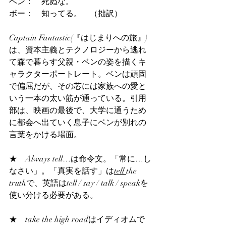
ベン：　死ぬな。
ボー：　知ってる。　（拙訳）
Captain Fantastic(『はじまりへの旅』)
は、資本主義とテクノロジーから逃れ
て森で暮らす父親・ベンの姿を描くキ
ャラクターポートレート。ベンは頑固
で偏屈だが、その芯には家族への愛と
いう一本の太い筋が通っている。引用
部は、映画の最後で、大学に通うため
に都会へ出ていく息子にベンが別れの
言葉をかける場面。
★    Always tell…は命令文。「常に…し
なさい」。「真実を話す」は
tell 
the 
truthで、英語はtell / say / talk / speakを
使い分ける必要がある。
★    take the high roadはイディオムで