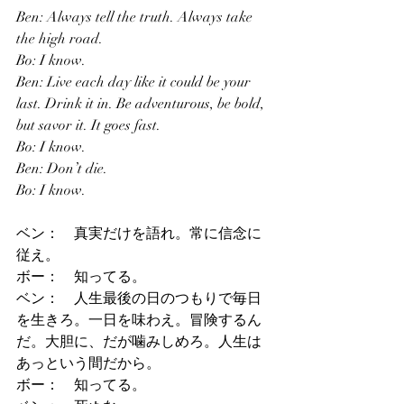
Ben: Always tell the truth. Always take 
the high road.
Bo: I know.
Ben: Live each day like it could be your 
last. Drink it in. Be adventurous, be bold, 
but savor it. It goes fast.
Bo: I know.
Ben: Don’t die.
Bo: I know.
ベン：　真実だけを語れ。常に信念に
従え。
ボー：　知ってる。
ベン：　人生最後の日のつもりで毎日
を生きろ。一日を味わえ。冒険するん
だ。大胆に、だが噛みしめろ。人生は
あっという間だから。
ボー：　知ってる。